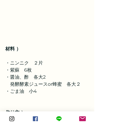
材料 ）
・ニンニク　２片
・紫蘇　6枚
・醤油、酢　各大2
　発酵酵素ジュースor蜂蜜　各大２
・ごま油　小4
作り方 ）
１.
全部ミキサーにかけるだけ！