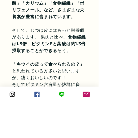
酸」「カリウム」「食物繊維」「ポ
リフェノール」など、さまざまな栄
養素が豊富に含まれています
。
そして、じつは皮にはもっと栄養価
があります。 果肉と比べ、
食物繊維
は1.5倍
、
ビタミンEと葉酸は約1.3倍
摂取することができる
そう。
「キウイの皮って食べられるの？」
と思われている方多いと思います
が、凄くおいしいのです！
そしてビタミン含有量が抜群に多
く、美肌作りや免疫力アップにバッ
チリなキウイは冬のお守りになりま
すよ
今シーズン最後の発酵酵素ジュース
レッスン。
冬に体を整えたい方はお早めに！