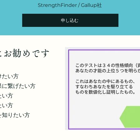
StrengthFinder / Gallup社
申し込む
方にお勧めです
けたい方
果に繋げたい方
たい方
たい方
を知りたい方