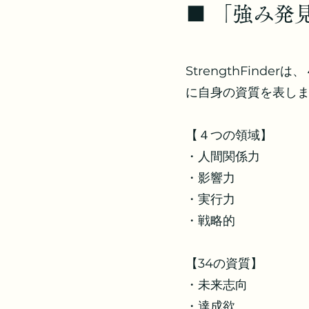
​■ 「強み
StrengthFinde
に自身の資質を表し
【４つの領域】
・人間関係力
・影響力
・実行力
・戦略的
【34の資質】
・未来志向
・達成欲