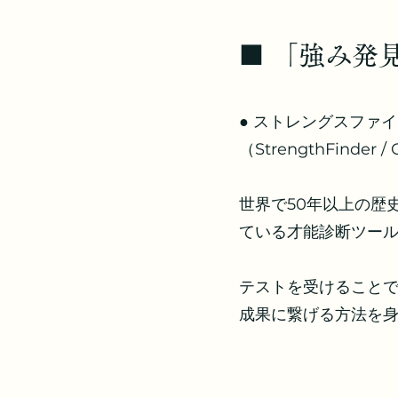
​■ 「強み
●
ストレングスファイ
（StrengthFinder /
世界で50年以上の歴
ている才能診断ツー
テストを受けること
成果に繋げる方法を