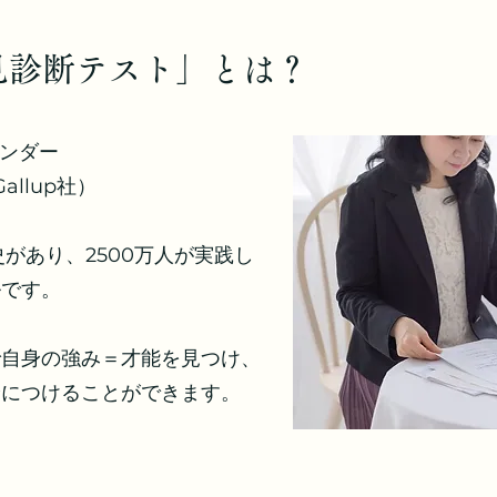
発見診断テスト」とは？
ンダー
 Gallup社）
史があり、2500万人が実践し
ルです。
で自身の強み＝才能を見つけ、
身につけることができます。