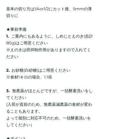
基本の切り方は1/4or1/2にカット後、5mmの薄
切りに
★事前準備
1.
ご
案内にもあるように、しめじとえのき(合計
80g)はご用意ください
※えのきは癌抑制作用がありますので入れてく
ださい
2.
お砂糖(白砂糖)はご用意ください
※食材1キロの場合、1.1倍
3.
無農薬がほとんどですが、一括酵素洗いをし
てください
(入荷が直前のため、無農薬減農薬の食材が変わ
ることもあります。
よって個別に対応不可のため、一括酵素洗いを
してください）
★ポイント