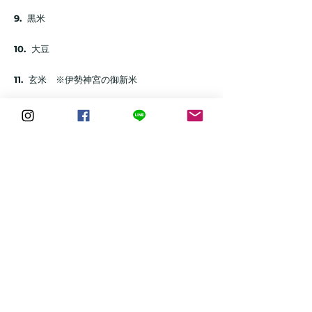
9.
黒米
10.
大豆
11.
玄米 ※伊勢神宮の御新米
12.
アマランサス
13.
高黍
14.
キヌア
15.
トウモロコシ
16.
ハトムギ
17.
ひえ
18.
赤米