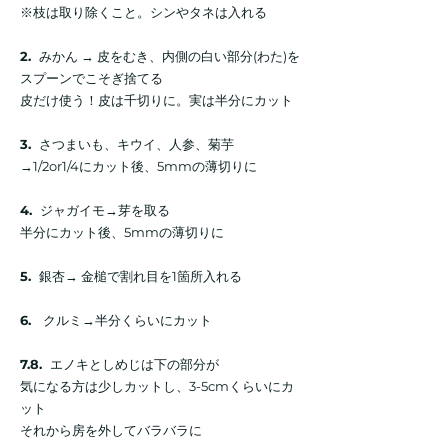
※枝は取り除くこと。シンやタネは入れる
2.
みかん → 皮をむき、内側の白い部分(わた)を
スプーンでこそぎ捨てる
皮だけ使う！皮は千切りに。実は半分にカット
3.
さつまいも、キウイ、人参、菊芋
→1/2or1/4にカット後、5mmの薄切りに
4.
ジャガイモ→芽を取る
半分にカット後、5mmの薄切りに
5.
銀杏→ 金槌で割れ目を1箇所入れる
6.
クルミ→半分くらいにカット
7.8.
エノキとしめじは下の部分が
気になる方は少しカットし、3-5cmくらいにカ
ット
それから房を外してバラバラに