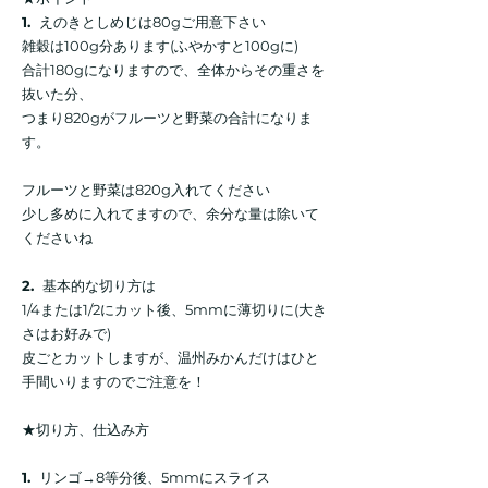
1.
えのきとしめじは80gご用意下さい
雑穀は100g分あります(ふやかすと100gに)
合計180gになりますので、全体からその重さを
抜いた分、
つまり820gがフルーツと野菜の合計になりま
す。
フルーツと野菜は820g入れてください
少し多めに入れてますので、余分な量は除いて
くださいね
2.
基本的な切り方は
1/4または1/2にカット後、5mmに薄切りに(大き
さはお好みで)
皮ごとカットしますが、温州みかんだけはひと
手間いりますのでご注意を！
★切り方、仕込み方
1.
リンゴ→8等分後、5mmにスライス