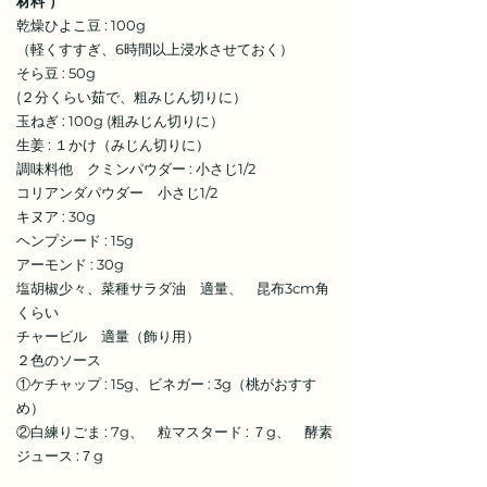
材料 ）
乾燥ひよこ豆 : 100g
（軽くすすぎ、6時間以上浸水させておく）
そら豆 : 50g
(２分くらい茹で、粗みじん切りに）
玉ねぎ : 100g (粗みじん切りに）
生姜 : １かけ（みじん切りに）
調味料他 クミンパウダー : 小さじ1/2
コリアンダパウダー 小さじ1/2
キヌア : 30g
ヘンプシード : 15g
アーモンド : 30g
塩胡椒少々、菜種サラダ油 適量、 昆布3cm角
くらい
チャービル 適量（飾り用）
２色のソース
①ケチャップ : 15g、ビネガー : 3g（桃がおすす
め）
②白練りごま : 7g、 粒マスタード : ７g、 酵素
ジュース :７g