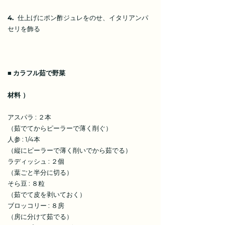
4.
仕上げにポン酢ジュレをのせ、イタリアンパ
セリを飾る
■
カラフル茹で野菜
材料 ）
アスパラ : ２本
（茹でてからピーラーで薄く削ぐ）
人参 : 1/4本
（縦にピーラーで薄く削いでから茹でる）
ラディッシュ : ２個
（葉ごと半分に切る）
そら豆 : ８粒
（茹でて皮を剥いておく）
ブロッコリー : ８房
（房に分けて茹でる）