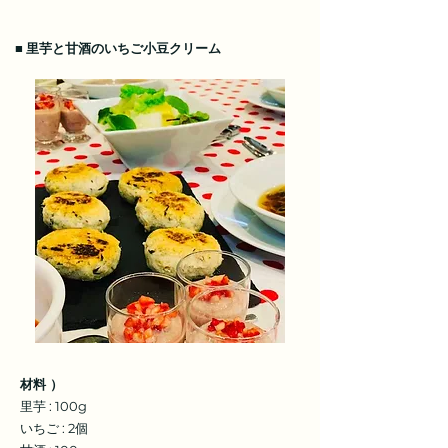
■
里芋と甘酒のいちご小豆クリーム
材料 ）
里芋 : 100g
いちご : 2個