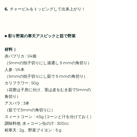
6.
チャービルをトッピングして出来上がり！
■
彩り野菜の寒天アスピックと茹で野菜
材料 ）
赤パプリカ : 1/4個
（5mmの拍子切りにし湯通し５mmの角切り）
人参 : 1/4本
（5mmの拍子切りにし茹で５mmの角切り）
カリフラワー : 50g
（花蕾は子房に分け、茎は皮をむき茹で5mmの
角切り）
アスパラ : 3本
（茹でて5mmの角切りに）
スィートコーン : 45g (コーンと汁を分けておく）
調味料他 水＋コーン缶の汁 : 300cc
粉寒天 : 2g、野菜ブイヨン : ５g