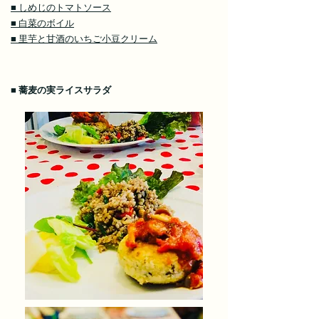
​■ しめじのトマトソース
​■ 白菜のボイル
​■ 里芋と甘酒のいちご小豆クリーム
■
蕎麦の実ライスサラダ