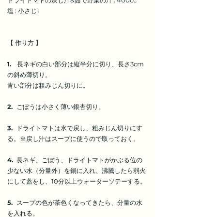
ドライトマトの戻し汁&茹で野菜の汁 : 400cc
塩 : 小さじ1
【 作り方 】
1.
長ネギの白い部分は縦半分に切り、長さ3cm
の斜め薄切り。
青い部分は粗みじん切りに。
2.
ごぼうは小さく薄い銀杏切り。
3.
ドライトマトは水で戻し、粗みじん切りにす
る。※戻し汁はスープに使うので取っておく。
4.
長ネギ、ごぼう、ドライトマトがかぶる位の
少ない水（分量外）を鍋に入れ、沸騰したら弱火
にして蓋をし、10分以上ウォーターソテーする。
5.
スープの色が茶色くなってきたら、分量の水
を入れる。