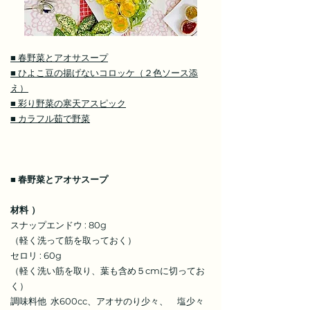
■ 春野菜とアオサスープ
■ ひよこ豆の揚げないコロッケ（２色ソース添
え）
■ 彩り野菜の寒天アスピック
■ カラフル茹で野菜
■
春野菜とアオサスープ
材料 ）
スナップエンドウ : 80g
（軽く洗って筋を取っておく）
セロリ : 60g
（軽く洗い筋を取り、葉も含め５cmに切ってお
く）
調味料他 水600cc、アオサのり少々、 塩少々