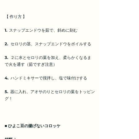
【 作り方 】
1.
スナップエンドウを茹で、斜めに刻む
2.
セロリの茎、スナップエンドウをボイルする
3.
２に水とセロリの葉を加え、柔らかくなるま
で火を通す（茹ですぎ注意）
4.
ハンドミキサーで撹拌し、塩で味付けする
5.
器に入れ、アオサのりとセロリの葉をトッピン
グ！
■
ひよこ豆の揚げないコロッケ