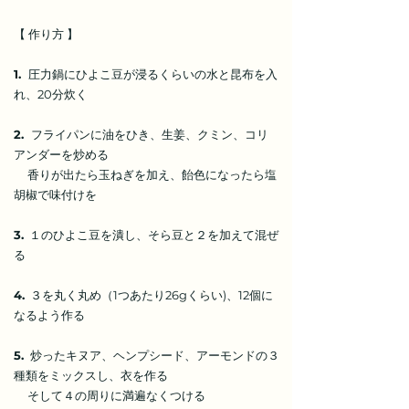
【 作り方 】
1.
圧力鍋にひよこ豆が浸るくらいの水と昆布を入
れ、20分炊く
2.
フライパンに油をひき、生姜、クミン、コリ
アンダーを炒める
香りが出たら玉ねぎを加え、飴色になったら塩
胡椒で味付けを
3.
１のひよこ豆を潰し、そら豆と２を加えて混ぜ
る
4.
３を丸く丸め（1つあたり26gくらい)、12個に
なるよう作る
5.
炒ったキヌア、ヘンプシード、アーモンドの３
種類をミックスし、衣を作る
そして４の周りに満遍なくつける