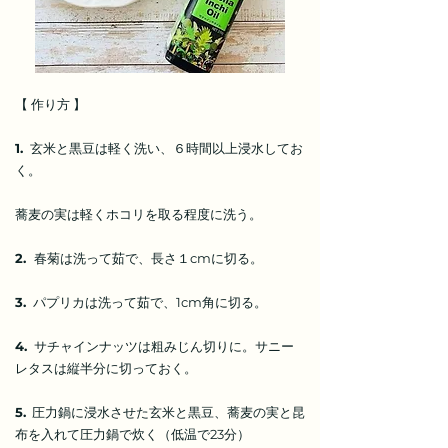
【 作り方 】
1.
玄米と黒豆は軽く洗い、６時間以上浸水してお
く。
蕎麦の実は軽くホコリを取る程度に洗う。
2.
春菊は洗って茹で、長さ１cmに切る。
3.
パプリカは洗って茹で、1cm角に切る。
4.
サチャインナッツは粗みじん切りに。サニー
レタスは縦半分に切っておく。
5.
圧力鍋に浸水させた玄米と黒豆、蕎麦の実と昆
布を入れて圧力鍋で炊く（低温で23分）