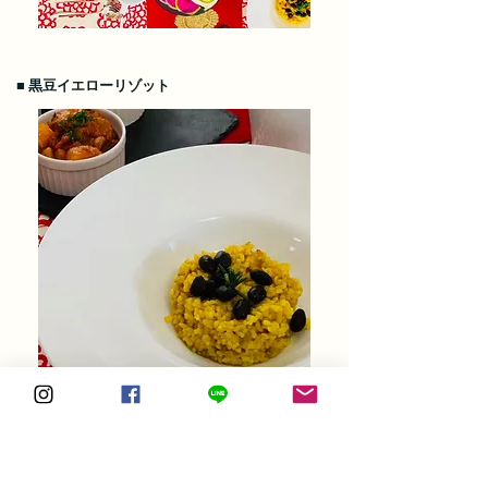
■
黒豆イエローリゾット
材料 ）
玄米 : 320cc
玉ねぎ : 50g (1/4個)