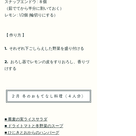
スナップエンドウ : ８個
（茹でてから半分に割いておく）
レモン : 1/2個 (輪切りにする）
【 作り方 】
1.
それぞれ下ごしらえした野菜を盛り付ける
2.
おろし器でレモンの皮をすりおろし、香りづ
けする
２月 冬のおもてなし料理（４人分）
■ 蕎麦の実ライスサラダ
​■ ドライトマトと冬野菜のスープ
■ ひじきとおからのハンバーグ