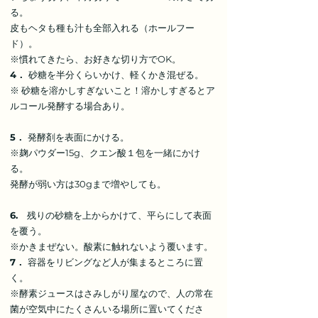
る。
皮もヘタも種も汁も全部入れる（ホールフー
ド）。
※慣れてきたら、お好きな切り方でOK。
4．
砂糖を半分くらいかけ、軽くかき混ぜる。
※ 砂糖を溶かしすぎないこと！溶かしすぎるとア
ルコール発酵する場合あり。
5．
発酵剤を表面にかける。
※麹パウダー15g、クエン酸１包を一緒にかけ
る。
発酵が弱い方は30gまで増やしても。
6.
残りの砂糖を上からかけて、平らにして表面
を覆う。
※かきまぜない。酸素に触れないよう覆います。
7．
容器をリビングなど人が集まるところに置
く。
※酵素ジュースはさみしがり屋なので、人の常在
菌が空気中にたくさんいる場所に置いてくださ