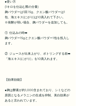
●使い方
(1キロを仕込む際の分量)
麹パウダーは1回 15g、クエン酸パウダーは1
包、海エキス(にがり)は10滴入れて下さい。
※発酵が弱い場合、麹パウダーを追加しても。
① 仕込みの時➡️
麹パウダー15gとクエン酸パウダー1包を投入し
ます。
② ジュースが出来上がり、ボトリングする前➡️
「海エキス(にがり)」を10滴入れます。
【効果効能】
●麹は酵素が約1,000含まれており、シミなどの
原因となるメラニンの生成を抑制、美白効果が
あると言われています。