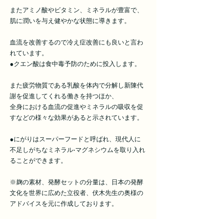
またアミノ酸やビタミン、ミネラルが豊富で、
肌に潤いを与え健やかな状態に導きます。
血流を改善するので冷え症改善にも良いと言わ
れています。
●クエン酸は食中毒予防のために投入します。
また疲労物質である乳酸を体内で分解し新陳代
謝を促進してくれる働きを持つほか、
全身における血流の促進やミネラルの吸収を促
すなどの様々な効果があると示されています。
●にがりはスーパーフードと呼ばれ、現代人に
不足しがちなミネラル•マグネシウムを取り入れ
ることができます。
※麹の素材、発酵セットの分量は、日本の発酵
文化を世界に広めた立役者、伏木先生の奥様の
アドバイスを元に作成しております。