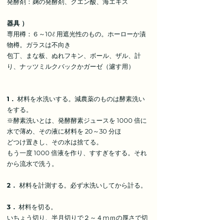
発酵剤：麹の発酵剤、クエン酸、海エキス
器具 ）
専用樽：６～10ℓ 用遮光性のもの。ホーローか漬
物樽。ガラスは不向き
包丁、まな板、ぬれフキン、ボール、ザル、計
り、ナッツミルクバックかガーゼ（濾す用）
1．
材料を水洗いする。減農薬のものは酵素洗い
をする。
※酵素洗いとは、発酵酵素ジュースを 1000 倍に
水で薄め、その液に材料を 20～30 分ほ
どつけ置きし、その水は捨てる。
もう一度 1000 倍液を作り、すすぎをする。それ
から流水で洗う。
2．
材料を計測する。必ず水洗いしてから計る。
3．
材料を切る。
いちょう切り、半月切りで２～４mｍの厚さで切