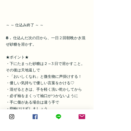
～ ～ 仕込み終了 ～ ～
8．
仕込んだ次の日から、一日 2 回朝晩かき混
ぜ砂糖を溶かす。
★ポイント★
・下にたまった砂糖は２～3 日で溶かすこと。
その後は天地返しで
・「おいしくなれ」と微生物に声掛けする！
・優しい気持ちで優しい言葉をかける♡
・混ぜるときは、手を軽く洗い乾かしてから
・必ず袖をまくって袖口がつかないように
・手に傷がある場合は違う手で
・指輪ははずしましょう
・天候によって発酵速度が違うので気にせず
に！
・気温が低いと発酵しないので、毛布を掛けた