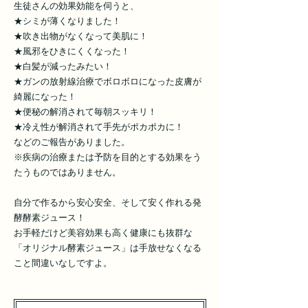
生徒さんの効果効能を伺うと、
★シミが薄くなりました！
★吹き出物がなくなって美肌に！
★風邪をひきにくくなった！
★白髪が減ったみたい！
★ガンの放射線治療でボロボロになった皮膚が
綺麗になった！
★便秘の解消されて毎朝スッキリ！
★冷え性が解消されて手先がポカポカに！
などのご報告がありました。
※疾病の治療または予防を目的とする効果をう
たうものではありません。
自分で作るから安心安全、そして安く作れる発
酵酵素ジュース！
お手軽だけど美容効果も高く健康にも抜群な
「オリジナル酵素ジュース」は手放せなくなる
こと間違いなしですよ。