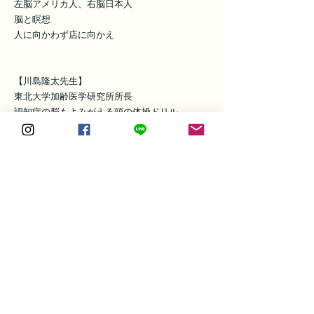
左脳アメリカ人、右脳日本人
脳と瞑想
人に向かわず店に向かえ
【川島隆太先生】
東北大学加齢医学研究所所長
認知症の脳もよみがえる頭の体操ドリル
脳を鍛える「音読・漢字」60日
脳を鍛える「計算」60日
【山田豊文先生】
杏林加齢医学研究所所長
脳がよみがえる断食力
※略歴は2021年現在のもの
脳に効く魔法のオイルの作り方