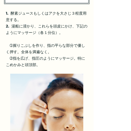
1.
酵素ジュースもしくはアクを大さじ３程度用
意する。
2.
湯船に浸かり、これらを頭皮にかけ、下記の
ようにマッサージ（各１分位）。
➀握りこぶしを作り、指の平らな部分で優し
く押す。全体を満遍なく。
➁指を広げ、指圧のようにマッサージ。特に
こめかみと頭頂部。