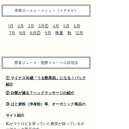
季節のヘルシーメニュー（マクロビ）
1月
2月
3月
3月②
4月
5月​
6月
7月
8月
8月②
9月
晩夏
秋
12月
酵素ジュース・発酵フルーツの活用法
① マイナス10歳「うる艶美肌」になる！パック
紹介
② 白髪が減る？ヘッドマッサージの紹介
③ はと麦粉（浄身粉）等、オーガニック商品の
サイト紹介
私がマクロビを習っていた教室が扱っているオ