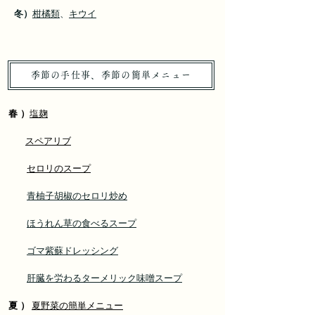
冬）
柑橘類
、
キウイ
季節の手仕事、季節の簡単メニュー
春 ）
塩麹
スペアリブ
​
セロリのスープ
青柚子胡椒のセロリ炒め
ほうれん草の食べるスープ
ゴマ紫蘇ドレッシング
肝臓を労わるターメリック味噌スープ
夏
）
夏野菜の簡単メニュー