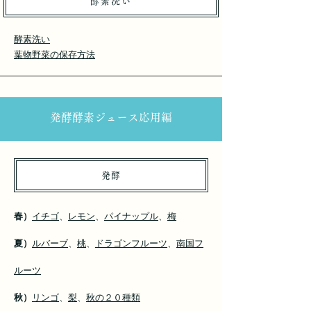
​酵素洗い
酵素洗い
葉物野菜の保存方法
​発酵酵素ジュース応用編
発酵
春）
イチゴ
、
レモン
、
パイナップル
、
梅
夏）
ルバーブ
、
桃
、
ドラゴンフルーツ
、
南国フ
ルーツ
秋）
リンゴ
、
梨
、
秋の２０種類