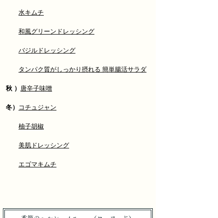
水キムチ
和風グリーンドレッシング
バジルドレッシング​
タンパク質がしっかり摂れる 簡単腸活サラダ
秋 ）
唐辛子味噌
冬）
コチュジャン
柚子胡椒
美肌ドレッシング
​
エゴマキムチ