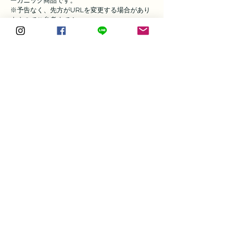
ーガニック商品です。
※予告なく、先方がURLを変更する場合があり
ますのでご参考まで！
G-veggieマーケット
脳の改善法のご紹介・勉強会のタイトル
① 脳の改善法が分かる書籍のご紹介
② 脳に効く魔法のオイルの作り方
③ 認知症予防プログラムの一部ご紹介
認知症予防には「読み・書き・ソロバン」が対策
プログラムとなります。「音読」「簡単な計算」
「数字盤」を使うことで脳が活性化します。ま
た、会話をすることも脳を活性化しますので、ぜ
ひこれらを取り入れて下さいね。
④ 勉強会（
一例 ※変更の可能性あり)
4月：
脳の改善法（脳にいい5つの習慣）