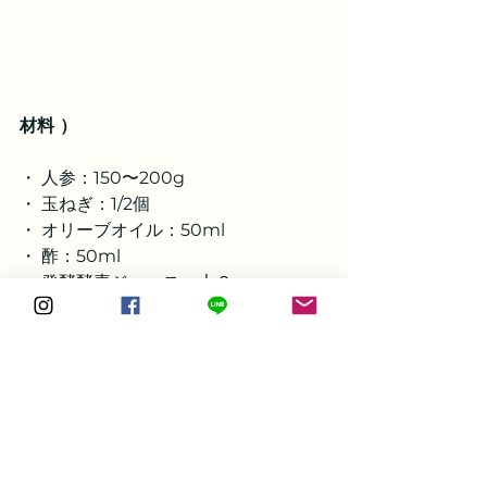
材料 ）
・ 人参：150〜200g
・ 玉ねぎ：1/2個
・ オリーブオイル：50ml 
・ 酢：50ml 
・ 発酵酵素ジュース：大２
・ 薄口醤油：小さじ２
・ 塩：小さじ1/4
作り方 ）
全部ミキサーに入れて混ぜるだけ！