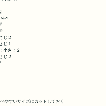
個
個
/4本
片
片
さじ２
さじ１
：小さじ２
さじ２
ℓ
食べやすいサイズにカットしておく