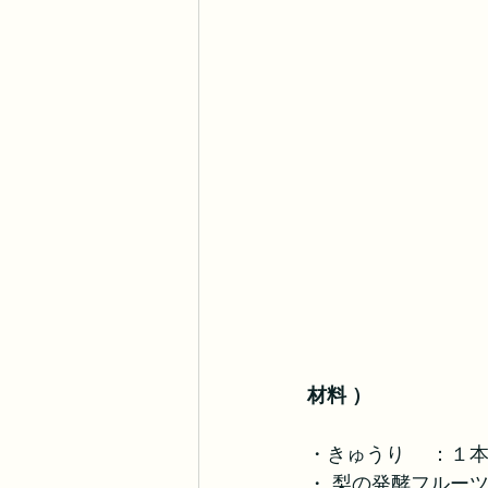
材料 ）
・きゅうり　 ：１
・ 梨の発酵フルー