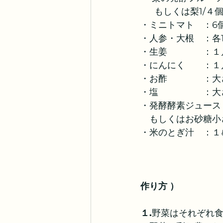
  　もしくは梨1/４
・ミニトマト　：6
・人参・大根　：各1
・生姜　　　　：１
・にんにく　　：１
・お酢　　　　：大
・塩　　　　　：大
・発酵酵素ジュース
　もしくはお砂糖小
・米のとぎ汁　：１
作り方 ）
１.
野菜はそれぞれ