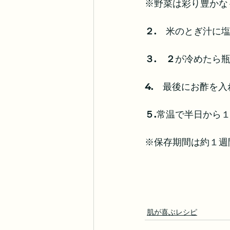
※野菜は彩り豊かな
２.　
米のとぎ汁に
３.　２
が冷めたら
4.　
最後にお酢を入
５.
常温で半日から
※保存期間は約１週
肌が喜ぶレシピ